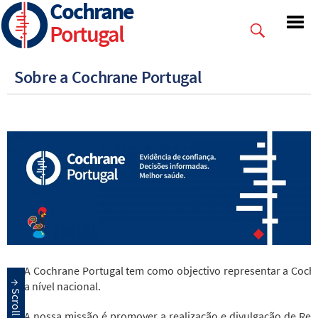
Cochrane
Skip
to
Portugal
main
content
Sobre a Cochrane Portugal
A Cochrane Portugal tem como objectivo representar a Cochr
a nível nacional.
A nossa missão é promover a realização e divulgação de Rev