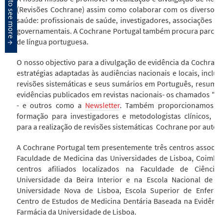
(Revisões Cochrane) assim como colaborar com os diversos 
saúde: profissionais de saúde, investigadores, associações 
governamentais. A Cochrane Portugal também procura parcer
de língua portuguesa.
O nosso objectivo para a divulgação de evidência da Cochrane
estratégias adaptadas às audiências nacionais e locais, incl
revisões sistemáticas e seus sumários em Português, resum
evidências publicados em revistas nacionais- os chamados "
C
- e outros como a
Newsletter
. Também proporcionamos o
formação para investigadores e metodologistas clínicos,
para a realização de revisões sistemáticas Cochrane por auto
A Cochrane Portugal tem presentemente três centros associ
Faculdade de Medicina das Universidades de Lisboa, Coimbr
centros afiliados localizados na Faculdade de Ciênc
Universidade da Beira Interior e na Escola Nacional de
Universidade Nova de Lisboa, Escola Superior de Enfer
Centro de Estudos de Medicina Dentária Baseada na Evidênc
Farmácia da Universidade de Lisboa.